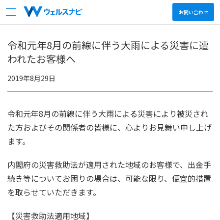
お問い合わせ
会社情報
令和元年8月の前線に伴う大雨による災害に遭
われたお客様へ
サービス
2019年8月29日
ニュース
令和元年8月の前線に伴う大雨による災害により被災され
決算関連情報
た方およびその関係者の皆様に、心よりお見舞い申し上げ
ます。
採用情報
内閣府の災害救助法が適用された地域のお客様で、出金手
続き等についてお困りの場合は、可能な限り、便宜的措置
日本語
English
を取らせていただきます。
【災害救助法適用地域】